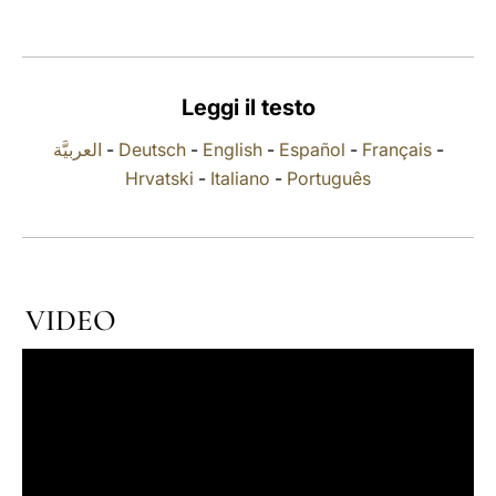
LATINE
Leggi il testo
العربيَّة
-
Deutsch
-
English
-
Español
-
Français
-
Hrvatski
-
Italiano
-
Português
VIDEO