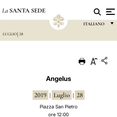
La
SANTA SEDE
ITALIANO
LUGLIO
28
FRANÇAIS
ENGLISH
ITALIANO
PORTUGUÊS
ESPAÑOL
Angelus
DEUTSCH
2019
Luglio
28
POLSKI
|
|
العربيّة
Piazza San Pietro
ore 12:00
中文