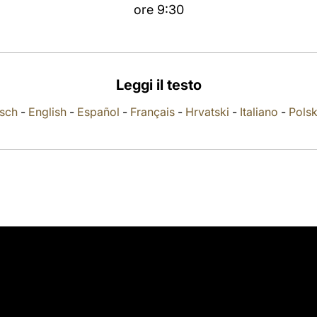
ore 9:30
Leggi il testo
sch
-
English
-
Español
-
Français
-
Hrvatski
-
Italiano
-
Polsk