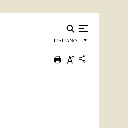
ITALIANO
FRANÇAIS
ENGLISH
ITALIANO
PORTUGUÊS
ESPAÑOL
DEUTSCH
POLSKI