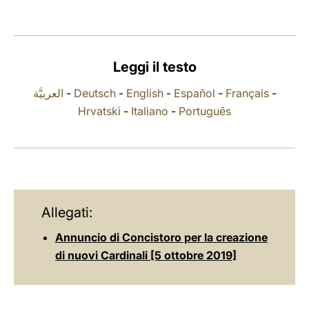
LATINE
Leggi il testo
العربيَّة
-
Deutsch
-
English
-
Español
-
Français
-
Hrvatski
-
Italiano
-
Português
Allegati:
Annuncio di Concistoro per la creazione
di nuovi Cardinali [5 ottobre 2019]