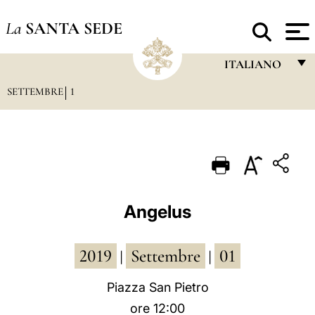
La
SANTA SEDE
ITALIANO
SETTEMBRE
1
FRANÇAIS
ENGLISH
ITALIANO
PORTUGUÊS
ESPAÑOL
Angelus
DEUTSCH
2019
Settembre
01
POLSKI
|
|
العربيّة
Piazza San Pietro
ore 12:00
中文