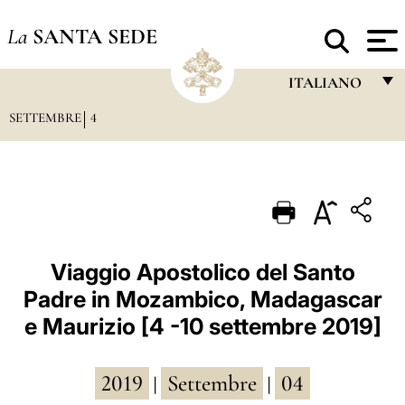
La
SANTA SEDE
ITALIANO
SETTEMBRE
4
FRANÇAIS
ENGLISH
ITALIANO
PORTUGUÊS
ESPAÑOL
Viaggio Apostolico del Santo
Padre in Mozambico, Madagascar
DEUTSCH
e Maurizio [4 -10 settembre 2019]
POLSKI
العربيّة
2019
Settembre
04
|
|
中文