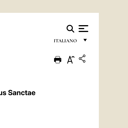
ITALIANO
FRANÇAIS
ENGLISH
ITALIANO
PORTUGUÊS
mus Sanctae
ESPAÑOL
DEUTSCH
POLSKI