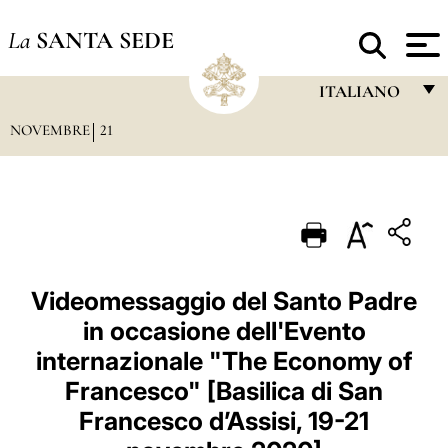
La
SANTA SEDE
ITALIANO
NOVEMBRE
21
FRANÇAIS
ENGLISH
ITALIANO
PORTUGUÊS
ESPAÑOL
Videomessaggio del Santo Padre
in occasione dell'Evento
DEUTSCH
internazionale "The Economy of
POLSKI
Francesco" [Basilica di San
العربيّة
Francesco d’Assisi, 19-21
中文