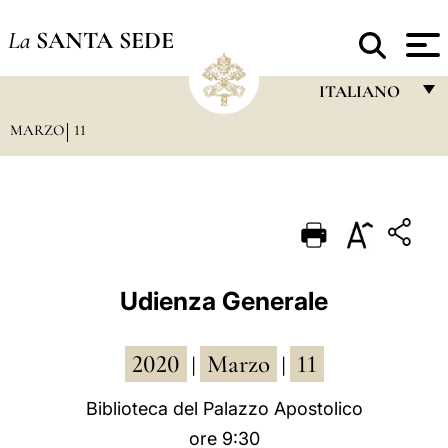
La
SANTA SEDE
ITALIANO
MARZO
11
FRANÇAIS
ENGLISH
ITALIANO
PORTUGUÊS
ESPAÑOL
Udienza Generale
DEUTSCH
2020
Marzo
11
POLSKI
|
|
العربيّة
Biblioteca del Palazzo Apostolico
ore 9:30
中文