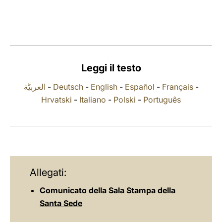
LATINE
Leggi il testo
العربيَّة
-
Deutsch
-
English
-
Español
-
Français
-
Hrvatski
-
Italiano
-
Polski
-
Português
Allegati:
Comunicato della Sala Stampa della
Santa Sede