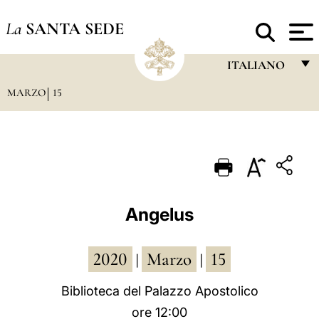
La
SANTA SEDE
ITALIANO
MARZO
15
FRANÇAIS
ENGLISH
ITALIANO
PORTUGUÊS
ESPAÑOL
Angelus
DEUTSCH
2020
Marzo
15
POLSKI
|
|
العربيّة
Biblioteca del Palazzo Apostolico
ore 12:00
中文