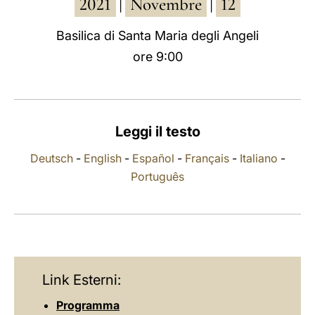
2021
Novembre
12
|
|
LATINE
Basilica di Santa Maria degli Angeli
ore 9:00
Leggi il testo
Deutsch
-
English
-
Español
-
Français
-
Italiano
-
Português
Link Esterni:
Programma