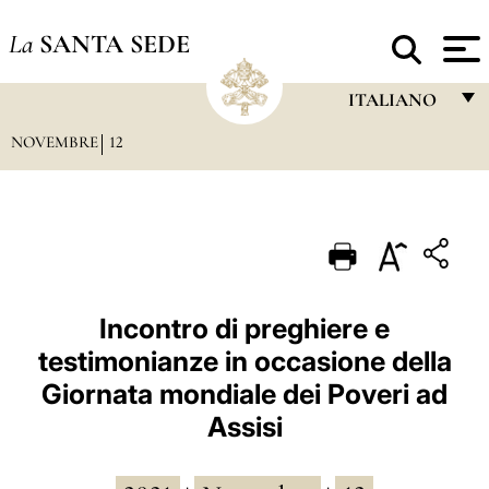
La
SANTA SEDE
ITALIANO
NOVEMBRE
12
FRANÇAIS
ENGLISH
ITALIANO
PORTUGUÊS
ESPAÑOL
Incontro di preghiere e
testimonianze in occasione della
DEUTSCH
Giornata mondiale dei Poveri ad
POLSKI
Assisi
العربيّة
中文