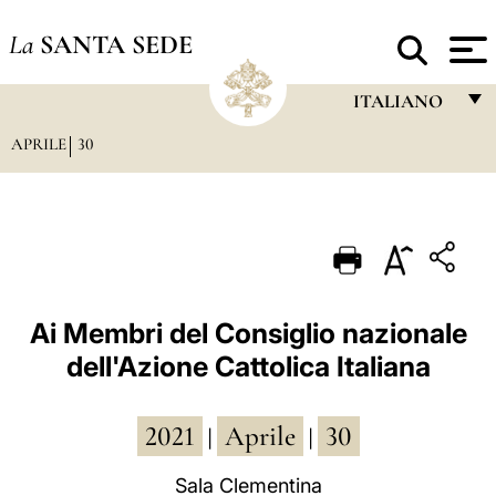
La
SANTA SEDE
ITALIANO
APRILE
30
FRANÇAIS
ENGLISH
ITALIANO
PORTUGUÊS
ESPAÑOL
Ai Membri del Consiglio nazionale
dell'Azione Cattolica Italiana
DEUTSCH
POLSKI
2021
Aprile
30
|
|
العربيّة
Sala Clementina
中文