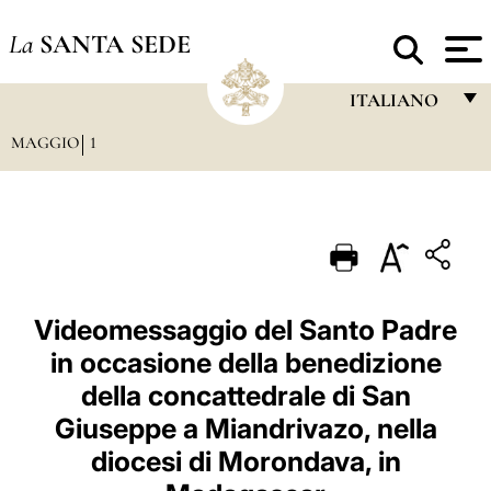
La
SANTA SEDE
ITALIANO
MAGGIO
1
FRANÇAIS
ENGLISH
ITALIANO
PORTUGUÊS
ESPAÑOL
Videomessaggio del Santo Padre
in occasione della benedizione
DEUTSCH
della concattedrale di San
POLSKI
Giuseppe a Miandrivazo, nella
العربيّة
diocesi di Morondava, in
中文