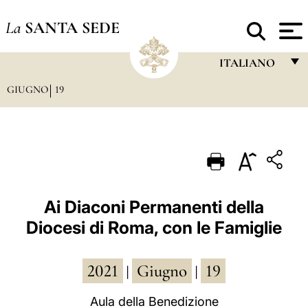
La
SANTA SEDE
ITALIANO
GIUGNO
19
FRANÇAIS
ENGLISH
ITALIANO
PORTUGUÊS
ESPAÑOL
Ai Diaconi Permanenti della
Diocesi di Roma, con le Famiglie
DEUTSCH
POLSKI
2021
Giugno
19
|
|
العربيّة
Aula della Benedizione
中文