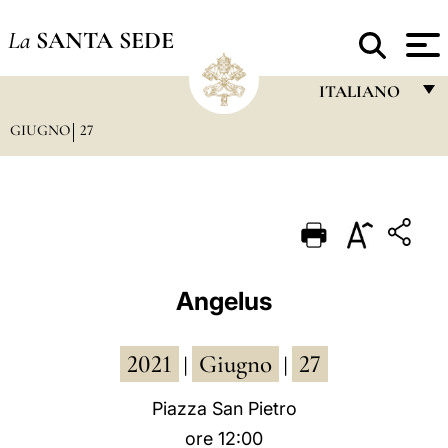
La
SANTA SEDE
ITALIANO
GIUGNO
27
FRANÇAIS
ENGLISH
ITALIANO
PORTUGUÊS
ESPAÑOL
Angelus
DEUTSCH
2021
Giugno
27
POLSKI
|
|
العربيّة
Piazza San Pietro
ore 12:00
中文