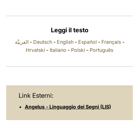
LATINE
Leggi il testo
العربيَّة
-
Deutsch
-
English
-
Español
-
Français
-
Hrvatski
-
Italiano
-
Polski
-
Português
Link Esterni:
Angelus - Linguaggio dei Segni (LIS)