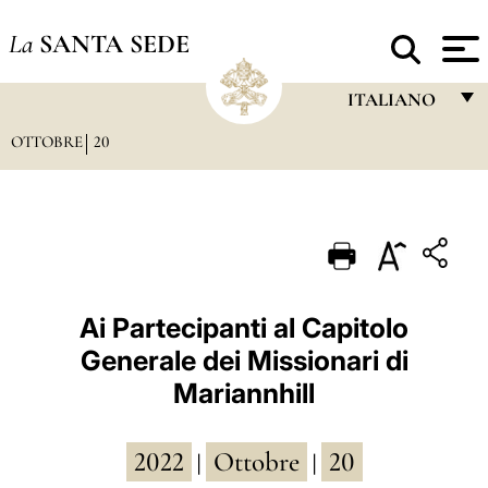
La
SANTA SEDE
ITALIANO
OTTOBRE
20
FRANÇAIS
ENGLISH
ITALIANO
PORTUGUÊS
ESPAÑOL
Ai Partecipanti al Capitolo
Generale dei Missionari di
DEUTSCH
Mariannhill
POLSKI
العربيّة
2022
Ottobre
20
|
|
中文