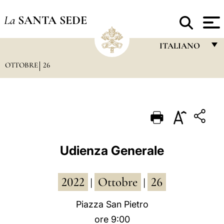
La
SANTA SEDE
ITALIANO
OTTOBRE
26
FRANÇAIS
ENGLISH
ITALIANO
PORTUGUÊS
ESPAÑOL
Udienza Generale
DEUTSCH
2022
Ottobre
26
POLSKI
|
|
العربيّة
Piazza San Pietro
ore 9:00
中文