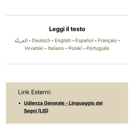
LATINE
Leggi il testo
العربيَّة
-
Deutsch
-
English
-
Español
-
Français
-
Hrvatski
-
Italiano
-
Polski
-
Português
Link Esterni:
Udienza Generale - Linguaggio dei
Segni (LIS)