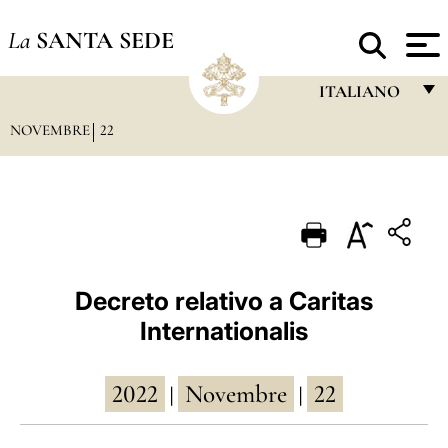
La
SANTA SEDE
ITALIANO
NOVEMBRE
22
FRANÇAIS
ENGLISH
ITALIANO
PORTUGUÊS
ESPAÑOL
Decreto relativo a Caritas
Internationalis
DEUTSCH
POLSKI
2022
Novembre
22
|
|
العربيّة
中文