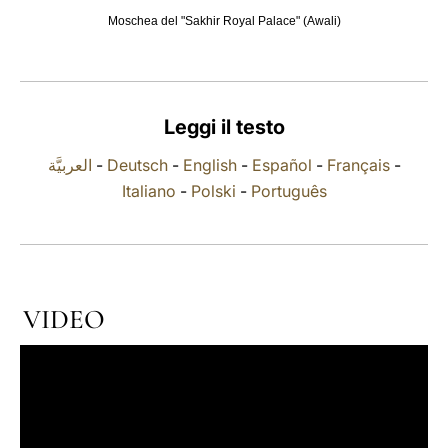
Moschea del "Sakhir Royal Palace" (Awali)
LATINE
Leggi il testo
العربيَّة
-
Deutsch
-
English
-
Español
-
Français
-
Italiano
-
Polski
-
Português
VIDEO