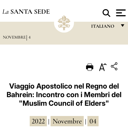
La
SANTA SEDE
ITALIANO
NOVEMBRE
4
FRANÇAIS
ENGLISH
ITALIANO
PORTUGUÊS
ESPAÑOL
Viaggio Apostolico nel Regno del
Bahrein: Incontro con i Membri del
DEUTSCH
"Muslim Council of Elders"
POLSKI
العربيّة
2022
Novembre
04
|
|
中文