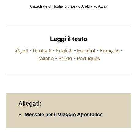
Cattedrale di Nostra Signora d’Arabia ad Awali
LATINE
Leggi il testo
العربيَّة
-
Deutsch
-
English
-
Español
-
Français
-
Italiano
-
Polski
-
Português
Allegati:
Messale per il Viaggio Apostolico