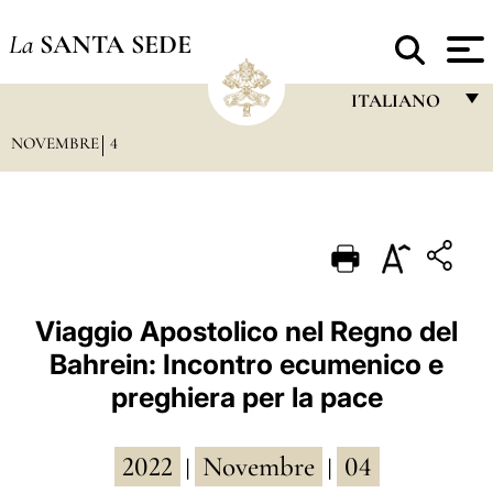
La
SANTA SEDE
ITALIANO
NOVEMBRE
4
FRANÇAIS
ENGLISH
ITALIANO
PORTUGUÊS
ESPAÑOL
Viaggio Apostolico nel Regno del
Bahrein: Incontro ecumenico e
DEUTSCH
preghiera per la pace
POLSKI
العربيّة
2022
Novembre
04
|
|
中文