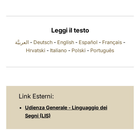
LATINE
Leggi il testo
العربيَّة
-
Deutsch
-
English
-
Español
-
Français
-
Hrvatski
-
Italiano
-
Polski
-
Português
Link Esterni:
Udienza Generale - Linguaggio dei
Segni (LIS)