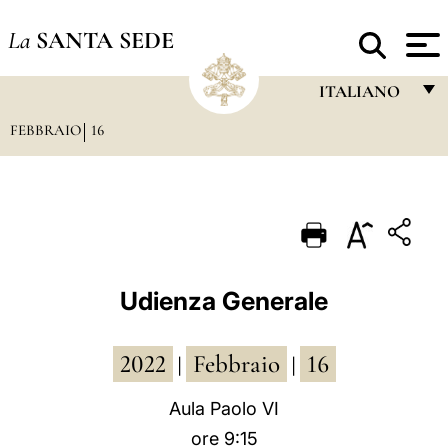
La
SANTA SEDE
ITALIANO
FEBBRAIO
16
FRANÇAIS
ENGLISH
ITALIANO
PORTUGUÊS
ESPAÑOL
Udienza Generale
DEUTSCH
2022
Febbraio
16
POLSKI
|
|
العربيّة
Aula Paolo VI
ore 9:15
中文