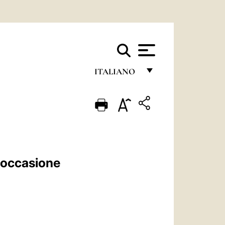
ITALIANO
FRANÇAIS
ENGLISH
ITALIANO
PORTUGUÊS
n occasione
ESPAÑOL
DEUTSCH
POLSKI