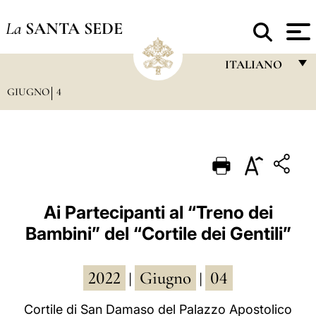
La
SANTA SEDE
ITALIANO
GIUGNO
4
FRANÇAIS
ENGLISH
ITALIANO
PORTUGUÊS
ESPAÑOL
Ai Partecipanti al “Treno dei
Bambini” del “Cortile dei Gentili”
DEUTSCH
POLSKI
2022
Giugno
04
|
|
العربيّة
Cortile di San Damaso del Palazzo Apostolico
中文