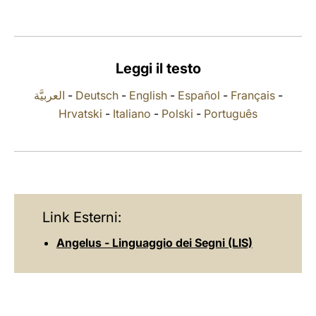
LATINE
Leggi il testo
العربيَّة
-
Deutsch
-
English
-
Español
-
Français
-
Hrvatski
-
Italiano
-
Polski
-
Português
Link Esterni:
Angelus - Linguaggio dei Segni (LIS)