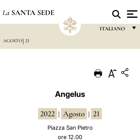
La
SANTA SEDE
ITALIANO
AGOSTO
21
FRANÇAIS
ENGLISH
ITALIANO
PORTUGUÊS
ESPAÑOL
Angelus
DEUTSCH
2022
Agosto
21
POLSKI
|
|
العربيّة
Piazza San Pietro
ore 12.00
中文