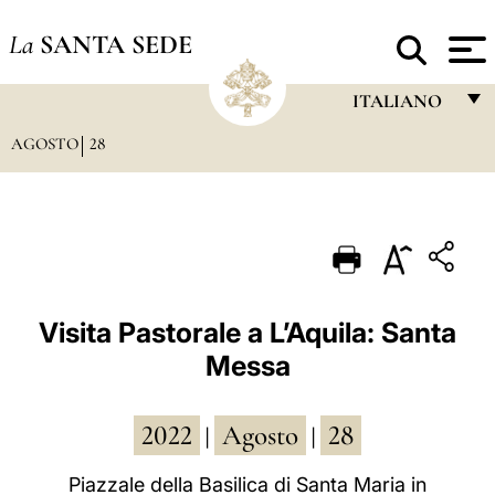
La
SANTA SEDE
ITALIANO
AGOSTO
28
FRANÇAIS
ENGLISH
ITALIANO
PORTUGUÊS
ESPAÑOL
Visita Pastorale a L’Aquila: Santa
Messa
DEUTSCH
POLSKI
2022
Agosto
28
|
|
العربيّة
Piazzale della Basilica di Santa Maria in
中文