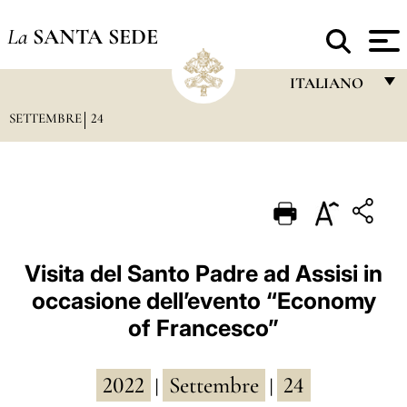
La
SANTA SEDE
ITALIANO
SETTEMBRE
24
FRANÇAIS
ENGLISH
ITALIANO
PORTUGUÊS
ESPAÑOL
Visita del Santo Padre ad Assisi in
occasione dell’evento “Economy
DEUTSCH
of Francesco”
POLSKI
العربيّة
2022
Settembre
24
|
|
中文