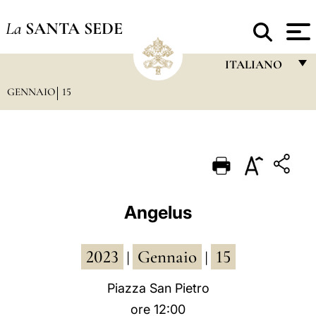
La
SANTA SEDE
ITALIANO
GENNAIO
15
FRANÇAIS
ENGLISH
ITALIANO
PORTUGUÊS
ESPAÑOL
Angelus
DEUTSCH
2023
Gennaio
15
POLSKI
|
|
العربيّة
Piazza San Pietro
ore 12:00
中文