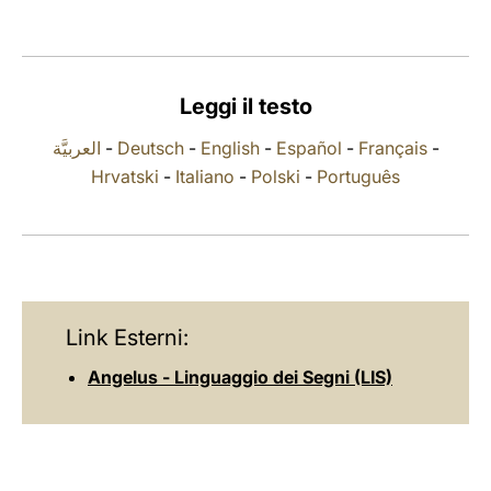
LATINE
Leggi il testo
العربيَّة
-
Deutsch
-
English
-
Español
-
Français
-
Hrvatski
-
Italiano
-
Polski
-
Português
Link Esterni:
Angelus - Linguaggio dei Segni (LIS)