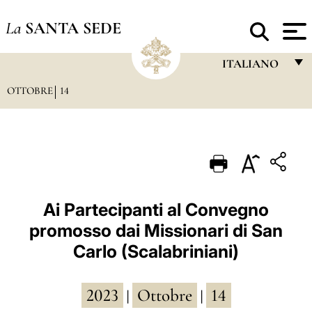
La
SANTA SEDE
ITALIANO
OTTOBRE
14
FRANÇAIS
ENGLISH
ITALIANO
PORTUGUÊS
ESPAÑOL
Ai Partecipanti al Convegno
promosso dai Missionari di San
DEUTSCH
Carlo (Scalabriniani)
POLSKI
العربيّة
2023
Ottobre
14
|
|
中文