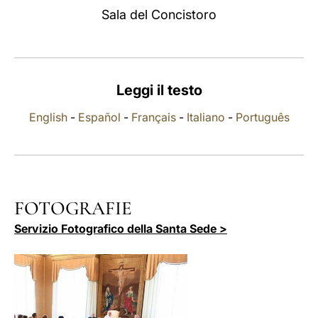
Sala del Concistoro
LATINE
Leggi il testo
English
-
Español
-
Français
-
Italiano
-
Português
FOTOGRAFIE
Servizio Fotografico della Santa Sede >