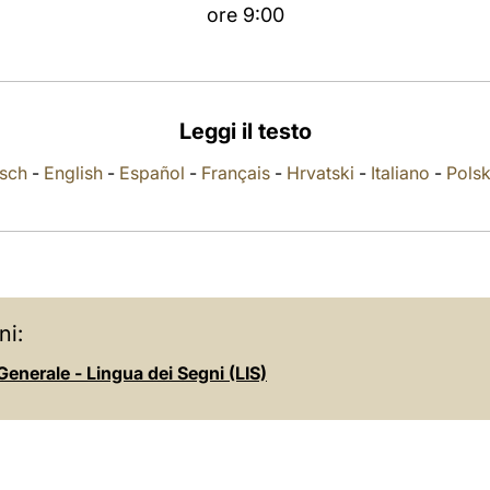
ore 9:00
Leggi il testo
sch
-
English
-
Español
-
Français
-
Hrvatski
-
Italiano
-
Polsk
ni:
enerale - Lingua dei Segni (LIS)