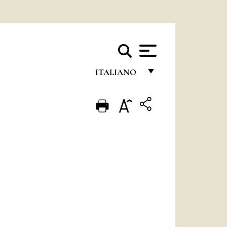
ITALIANO
FRANÇAIS
ENGLISH
ITALIANO
PORTUGUÊS
ESPAÑOL
DEUTSCH
POLSKI