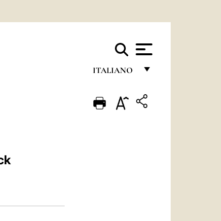
ITALIANO
FRANÇAIS
ENGLISH
ITALIANO
PORTUGUÊS
ck
ESPAÑOL
DEUTSCH
POLSKI