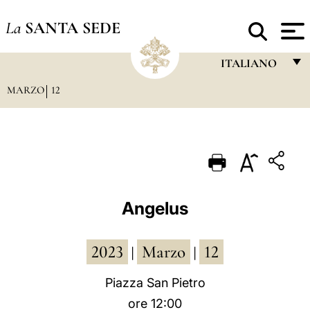
La
SANTA SEDE
ITALIANO
MARZO
12
FRANÇAIS
ENGLISH
ITALIANO
PORTUGUÊS
ESPAÑOL
Angelus
DEUTSCH
2023
Marzo
12
POLSKI
|
|
العربيّة
Piazza San Pietro
ore 12:00
中文