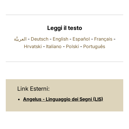
LATINE
Leggi il testo
العربيَّة
-
Deutsch
-
English
-
Español
-
Français
-
Hrvatski
-
Italiano
-
Polski
-
Português
Link Esterni:
Angelus - Linguaggio dei Segni (LIS)