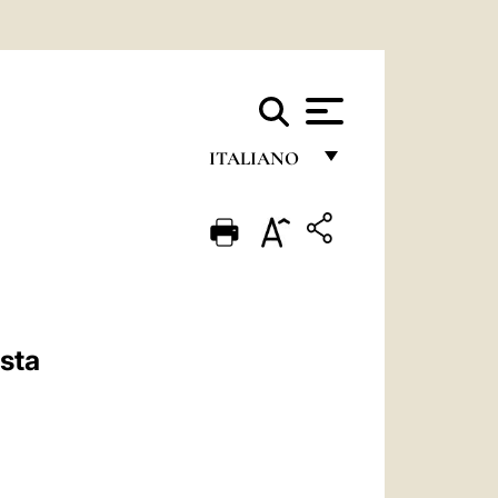
ITALIANO
FRANÇAIS
ENGLISH
ITALIANO
PORTUGUÊS
ista
ESPAÑOL
DEUTSCH
POLSKI