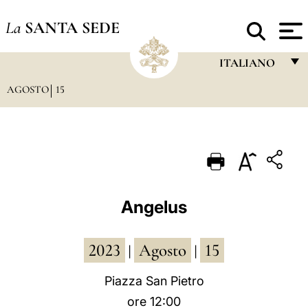
La
SANTA SEDE
ITALIANO
AGOSTO
15
FRANÇAIS
ENGLISH
ITALIANO
PORTUGUÊS
ESPAÑOL
Angelus
DEUTSCH
2023
Agosto
15
POLSKI
|
|
العربيّة
Piazza San Pietro
ore 12:00
中文