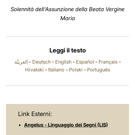
Solennità dell'Assunzione della Beata Vergine
LATINE
Maria
Leggi il testo
العربيَّة
-
Deutsch
-
English
-
Español
-
Français
-
Hrvatski
-
Italiano
-
Polski
-
Português
Link Esterni:
Angelus - Linguaggio dei Segni (LIS)