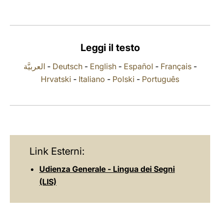
LATINE
Leggi il testo
العربيَّة
-
Deutsch
-
English
-
Español
-
Français
-
Hrvatski
-
Italiano
-
Polski
-
Português
Link Esterni:
Udienza Generale - Lingua dei Segni
(LIS)