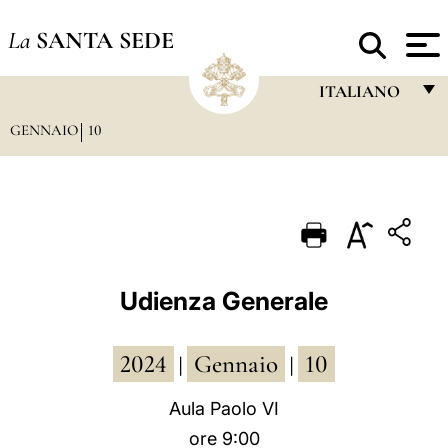
La
SANTA SEDE
ITALIANO
GENNAIO
10
FRANÇAIS
ENGLISH
ITALIANO
PORTUGUÊS
ESPAÑOL
Udienza Generale
DEUTSCH
2024
Gennaio
10
POLSKI
|
|
العربيّة
Aula Paolo VI
ore 9:00
中文