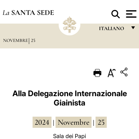
La
SANTA SEDE
ITALIANO
NOVEMBRE
25
FRANÇAIS
ENGLISH
ITALIANO
PORTUGUÊS
ESPAÑOL
Alla Delegazione Internazionale
Giainista
DEUTSCH
POLSKI
2024
Novembre
25
|
|
العربيّة
Sala dei Papi
中文