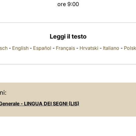
ore 9:00
Leggi il testo
sch
-
English
-
Español
-
Français
-
Hrvatski
-
Italiano
-
Polsk
ni:
Generale - LINGUA DEI SEGNI (LIS)