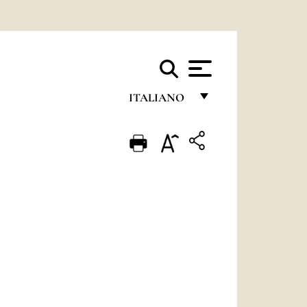
ITALIANO
FRANÇAIS
ENGLISH
ITALIANO
PORTUGUÊS
ESPAÑOL
DEUTSCH
POLSKI