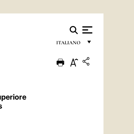
ITALIANO
FRANÇAIS
ENGLISH
ITALIANO
PORTUGUÊS
uperiore
ESPAÑOL
s
DEUTSCH
POLSKI