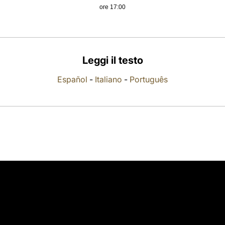
ore 17:00
Leggi il testo
Español
-
Italiano
-
Português