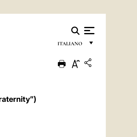
ITALIANO
FRANÇAIS
ENGLISH
ITALIANO
PORTUGUÊS
aternity”)
ESPAÑOL
DEUTSCH
POLSKI