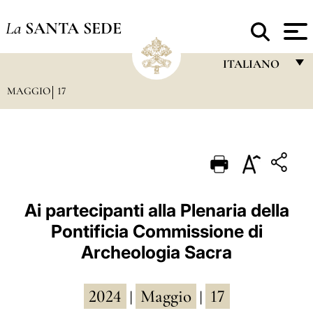
La
SANTA SEDE
ITALIANO
MAGGIO
17
FRANÇAIS
ENGLISH
ITALIANO
PORTUGUÊS
ESPAÑOL
Ai partecipanti alla Plenaria della
Pontificia Commissione di
DEUTSCH
Archeologia Sacra
POLSKI
العربيّة
2024
Maggio
17
|
|
中文