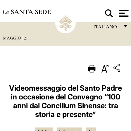
La
SANTA SEDE
ITALIANO
MAGGIO
21
FRANÇAIS
ENGLISH
ITALIANO
PORTUGUÊS
ESPAÑOL
Videomessaggio del Santo Padre
in occasione del Convegno “100
DEUTSCH
anni dal Concilium Sinense: tra
POLSKI
storia e presente”
العربيّة
中文