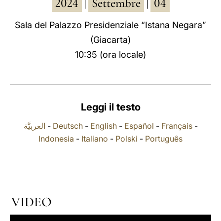
2024
Settembre
04
|
|
LATINE
Sala del Palazzo Presidenziale “Istana Negara”
(Giacarta)
10:35 (ora locale)
Leggi il testo
العربيَّة
-
Deutsch
-
English
-
Español
-
Français
-
Indonesia
-
Italiano
-
Polski
-
Português
VIDEO