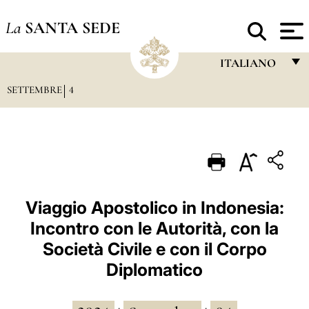
La
SANTA SEDE
ITALIANO
SETTEMBRE
4
FRANÇAIS
ENGLISH
ITALIANO
PORTUGUÊS
ESPAÑOL
Viaggio Apostolico in Indonesia:
Incontro con le Autorità, con la
DEUTSCH
Società Civile e con il Corpo
POLSKI
Diplomatico
العربيّة
中文