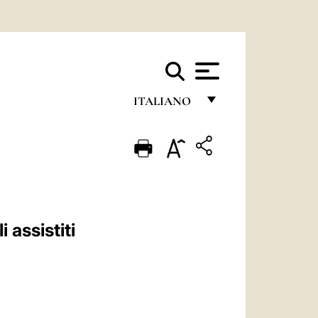
ITALIANO
FRANÇAIS
ENGLISH
ITALIANO
PORTUGUÊS
 assistiti
ESPAÑOL
DEUTSCH
POLSKI