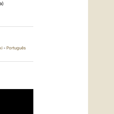
العربيّة
a)
中文
LATINE
ki
-
Português