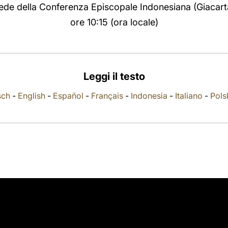
ede della Conferenza Episcopale Indonesiana (Giacart
ore 10:15 (ora locale)
Leggi il testo
sch
-
English
-
Español
-
Français
-
Indonesia
-
Italiano
-
Pols