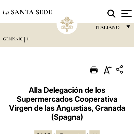
La
SANTA SEDE
ITALIANO
GENNAIO
11
FRANÇAIS
ENGLISH
ITALIANO
PORTUGUÊS
ESPAÑOL
Alla Delegación de los
Supermercados Cooperativa
DEUTSCH
Virgen de las Angustias, Granada
POLSKI
(Spagna)
العربيّة
中文