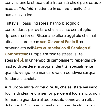
convinzione la strada della fraternità che è pure
strada
della solidarietà
, mettendo in campo creatività e
nuove iniziative.
Tuttavia, i passi intrapresi hanno bisogno di
consolidarsi, per evitare che le spinte centrifughe
riprendano forza. Risuonano allora oggi più che mai
attuali le parole che
san Giovanni Paolo II
ha
pronunciato nell’
Atto europeistico di Santiago di
Compostela
: Europa «ritrova te stessa, sii te
stessa»
[5]
. In un tempo di cambiamenti repentini c’è il
rischio di perdere la propria identità, specialmente
quando vengono a mancare valori condivisi sui quali
fondare la società.
All’Europa allora vorrei dire: tu, che sei stata nei secoli
fucina di ideali e ora sembri perdere il tuo slancio, non
fermarti a guardare al tuo passato come ad un album
dei ricordi. Nel tempo, anche le memorie più belle si