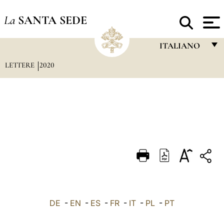
La
SANTA SEDE
ITALIANO
LETTERE
2020
FRANÇAIS
ENGLISH
ITALIANO
PORTUGUÊS
ESPAÑOL
DEUTSCH
POLSKI
العربيّة
DE
-
EN
-
ES
-
FR
-
IT
-
PL
-
PT
中文