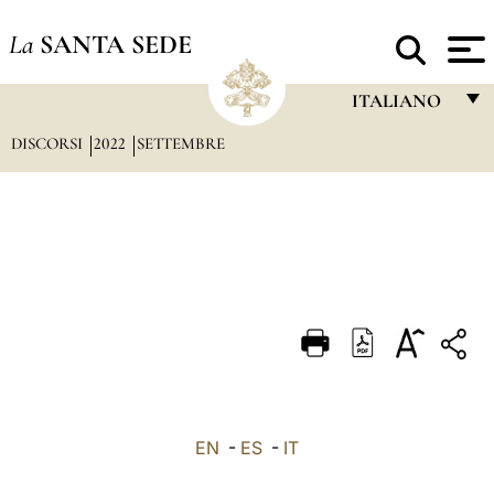
La
SANTA SEDE
ITALIANO
DISCORSI
2022
SETTEMBRE
FRANÇAIS
ENGLISH
ITALIANO
PORTUGUÊS
ESPAÑOL
DEUTSCH
POLSKI
العربيّة
EN
-
ES
-
IT
中文