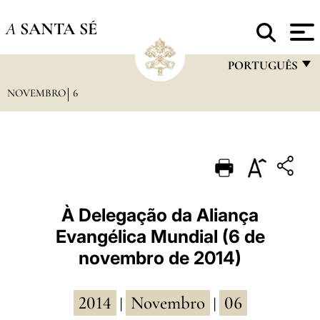
A
SANTA SÉ
PORTUGUÊS
NOVEMBRO
6
FRANÇAIS
ENGLISH
ITALIANO
PORTUGUÊS
ESPAÑOL
À Delegação da Aliança
Evangélica Mundial (6 de
DEUTSCH
novembro de 2014)
POLSKI
العربيّة
2014
Novembro
06
|
|
中文