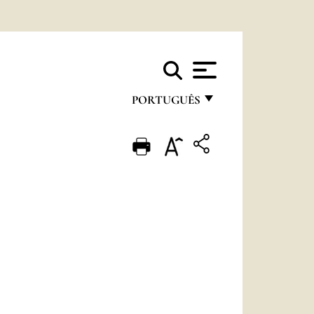
PORTUGUÊS
FRANÇAIS
ENGLISH
ITALIANO
PORTUGUÊS
ESPAÑOL
DEUTSCH
POLSKI