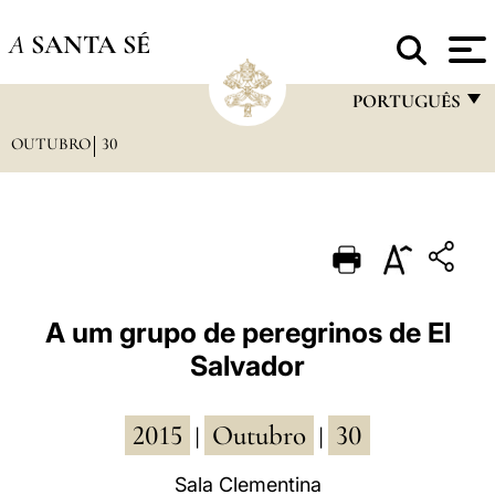
A
SANTA SÉ
PORTUGUÊS
OUTUBRO
30
FRANÇAIS
ENGLISH
ITALIANO
PORTUGUÊS
ESPAÑOL
A um grupo de peregrinos de El
Salvador
DEUTSCH
POLSKI
2015
Outubro
30
|
|
العربيّة
Sala Clementina
中文