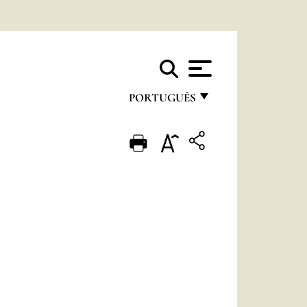
PORTUGUÊS
FRANÇAIS
ENGLISH
ITALIANO
PORTUGUÊS
ESPAÑOL
DEUTSCH
POLSKI