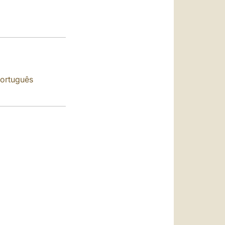
العربيّة
中文
LATINE
ortuguês