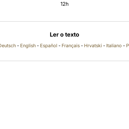
12h
Ler o texto
Deutsch
-
English
-
Español
-
Français
-
Hrvatski
-
Italiano
-
P