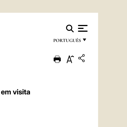
PORTUGUÊS
FRANÇAIS
ENGLISH
ITALIANO
PORTUGUÊS
em visita
ESPAÑOL
DEUTSCH
POLSKI