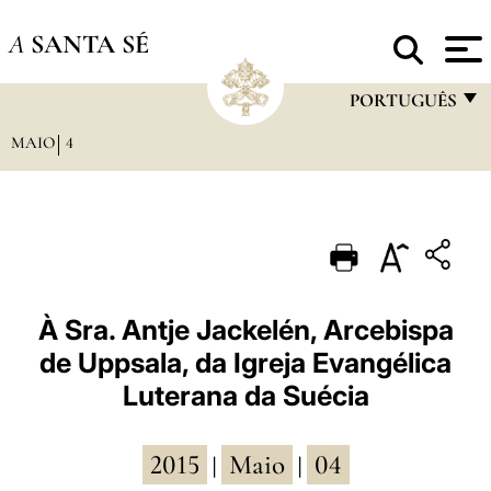
A
SANTA SÉ
PORTUGUÊS
MAIO
4
FRANÇAIS
ENGLISH
ITALIANO
PORTUGUÊS
ESPAÑOL
À Sra. Antje Jackelén, Arcebispa
de Uppsala, da Igreja Evangélica
DEUTSCH
Luterana da Suécia
POLSKI
العربيّة
2015
Maio
04
|
|
中文