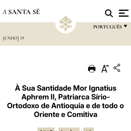
A
SANTA SÉ
PORTUGUÊS
JUNHO
19
FRANÇAIS
ENGLISH
ITALIANO
PORTUGUÊS
ESPAÑOL
À Sua Santidade Mor Ignatius
Aphrem II, Patriarca Sírio-
DEUTSCH
Ortodoxo de Antioquia e de todo o
POLSKI
Oriente e Comitiva
العربيّة
中文